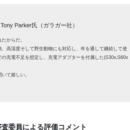
ony Parker氏（ガラガー社）
れたからだ。
動、高湿度そして野生動物にも対応し、年を通して継続して使
充電不足を想定し、充電アダプターを付属した(S30x,S60x
聞いて嬉しい。
審査委員による評価コメント