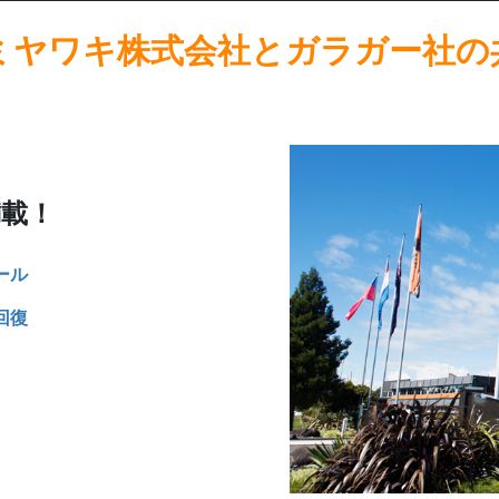
ミヤワキ株式会社とガラガー社の
載！
ール
回復