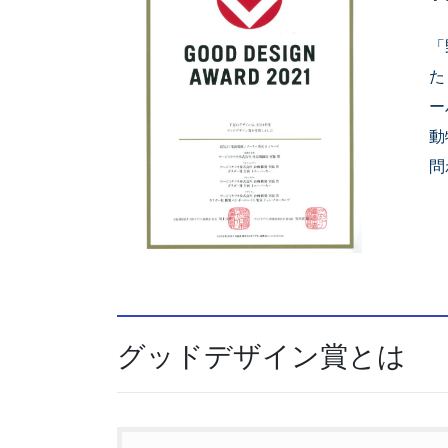
「
た
ー
動
問
グッドデザイン賞とは