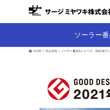
コ
ナ
ン
ビ
テ
ゲ
ン
ー
ツ
シ
へ
ョ
ソーラー番
ス
ン
キ
に
ッ
移
HOME
商品情報
ソーラー番兵Sシリーズ、2021年
プ
動