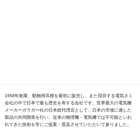
死亡個体対策の
スマートフェンスシステム
課題：死亡個体からのさらなる感染拡大を抑制したい
サージ ミヤワキ株式会社 について
1958年創業、動物用耳標を最初に販売し、また現存する電気さく
会社の中で日本で最も歴史を有する会社です。世界最大の電気柵
メーカーガラガー社の日本総代理店として、日本の市場に適した
製品の共同開発を行い、従来の物理柵・電気柵では不可能といわ
れてきた技術を常にご提案・普及させていただいて参りました。